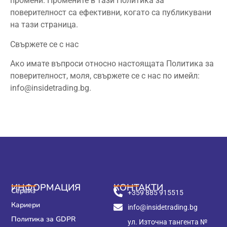
промени. Промените в тази Политика за
поверителност са ефективни, когато са публикувани
на тази страница.
Свържете се с нас
Ако имате въпроси относно настоящата Политика за
поверителност, моля, свържете се с нас по имейл:
info@insidetrading.bg.
ИНФОРМАЦИЯ
КОНТАКТИ
Сервиз
+359 885 915515
Кариери
info@insidetrading.bg
Политика за GDPR
ул. Източна тангента №